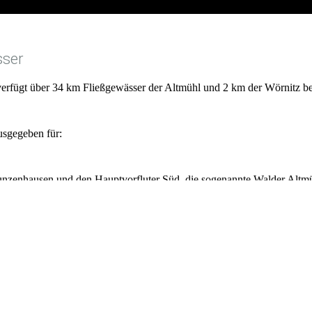
ser
verfügt über 34 km Fließgewässer der Altmühl und 2 km der Wörnitz be
usgegeben für:
unzenhausen und den Hauptvorfluter Süd, die sogenannte Walder Altmü
eiter zwischen der Brücke bei Mörsach und dem Wehr bei Streudorf.
i Oettingen werden Tageskarten an Gastangler nur in Belgeitung eines