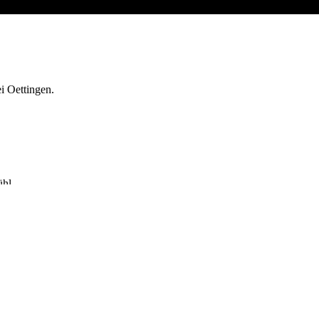
i Oettingen.
hl.
 erwachsenen Vereinsmitgliedes ausgegeben.