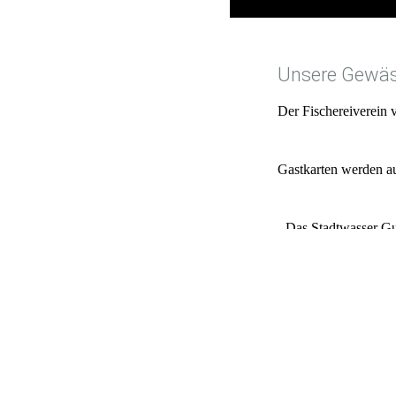
Unsere Gewäs
Der Fischereiverein 
Gastkarten werden a
- Das Stadtwasser G
- Für den Altmühlzul
- Für die Wörnitz be